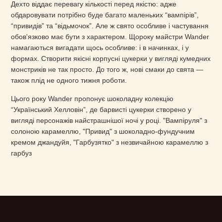
Дехто віддає перевагу кількості перед якістю: адже
обдаровувати потрібно буде багато маленьких “вампірів”,
“привидів” та “відьмочок”. Але ж свято особливе і частування
обов'язково має бути з характером. Щороку майстри Wander
намагаються вигадати щось особливе: і в начинках, і у
формах. Створити якісні корпусні цукерки у вигляді кумедних
монстриків не так просто. До того ж, нові смаки до свята —
також плід не одного тижня роботи.
Цього року Wander пропонує шоколадну колекцію
“Український Хелловін”, де барвисті цукерки створено у
вигляді персонажів найстрашнішої ночі у році. "Вампіруля" з
солоною карамеллю, "Привид" з шоколадно-фундучним
кремом джандуйя, "Гарбузятко" з незвичайною карамеллю з
гарбуз