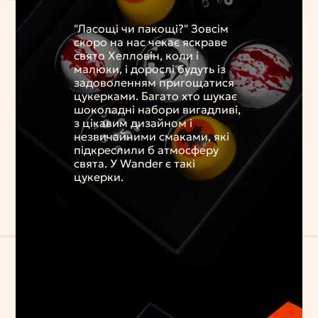
"Ласощі чи пакощі?" Зовсім
скоро на нас чекає яскраве
свято Хелловін, коли і
малюки, і дорослі будуть із
задоволенням пригощатися
цукерками. Багато хто шукає
шоколадні набори вигадливі,
з цікавим дизайном і
незвичайними смаками, які
підкреслили б атмосферу
свята. У Wander є такі
цукерки.