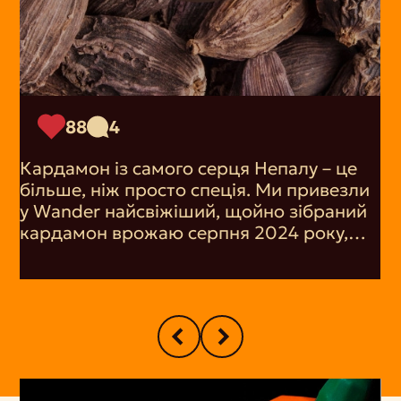
88
4
Кардамон із самого серця Непалу – це
більше, ніж просто спеція. Ми привезли
у Wander найсвіжіший, щойно зібраний
кардамон врожаю серпня 2024 року,
щоб ви змогли насолодитися його
пряним ароматом. Його тонкі свіжі
нотки надають тепла і вишуканості
будь-якій страві, будь то випічка, кава чи
чай.