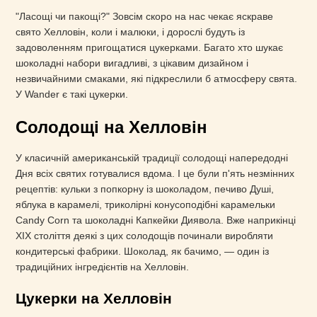
"Ласощі чи пакощі?" Зовсім скоро на нас чекає яскраве
свято Хелловін, коли і малюки, і дорослі будуть із
задоволенням пригощатися цукерками. Багато хто шукає
шоколадні набори вигадливі, з цікавим дизайном і
незвичайними смаками, які підкреслили б атмосферу свята.
У Wander є такі цукерки.
Солодощі на Хелловін
У класичній американській традиції солодощі напередодні
Дня всіх святих готувалися вдома. І це були п'ять незмінних
рецептів: кульки з попкорну із шоколадом, печиво Душі,
яблука в карамелі, триколірні конусоподібні карамельки
Candy Corn та шоколадні Капкейки Диявола. Вже наприкінці
XIX століття деякі з цих солодощів починали виробляти
кондитерські фабрики. Шоколад, як бачимо, — один із
традиційних інгредієнтів на Хелловін.
Цукерки на Хелловін