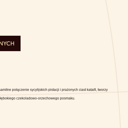
ONYCH
itne połączenie sycylijskich pistacji i prażonych ciast kataifi, tworzy
 głębokiego czekoladowo-orzechowego posmaku.