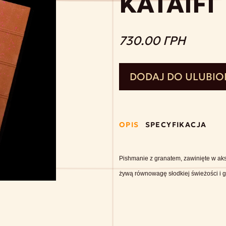
KATAIFI
730.00 ГРН
DODAJ DO ULUBI
OPIS
SPECYFIKACJA
Pishmanie z granatem, zawinięte w aksam
żywą równowagę słodkiej świeżości i