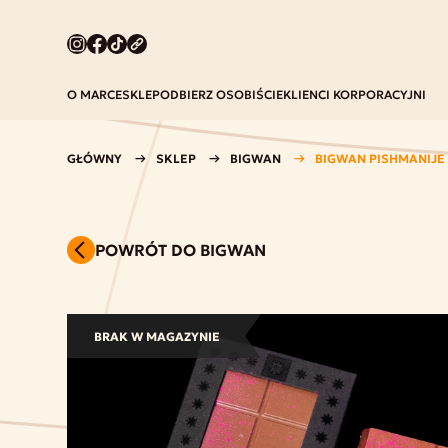
O MARCE
SKLEP
ODBIERZ OSOBIŚCIE
KLIENCI KORPORACYJNI
GŁÓWNY
SKLEP
BIGWAN
BIGWAN PISHMANIJE 
POWRÓT DO BIGWAN
BRAK W MAGAZYNIE