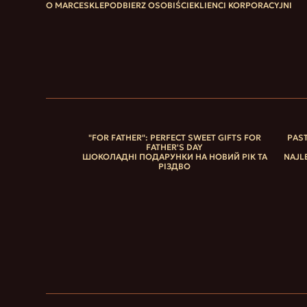
O MARCE
SKLEP
ODBIERZ OSOBIŚCIE
KLIENCI KORPORACYJNI
"FOR FATHER": PERFECT SWEET GIFTS FOR
PAST
FATHER'S DAY
ШОКОЛАДНІ ПОДАРУНКИ НА НОВИЙ РІК ТА
NAJL
РІЗДВО