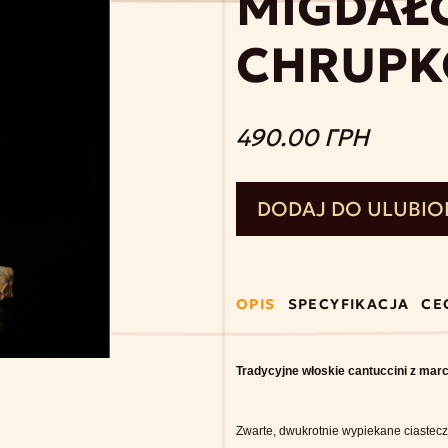
MIGDAŁ
CHRUPK
490.00 ГРН
DODAJ DO ULUBI
OPIS
SPECYFIKACJA
CE
Tradycyjne włoskie cantuccini z mar
Zwarte, dwukrotnie wypiekane ciasteczk