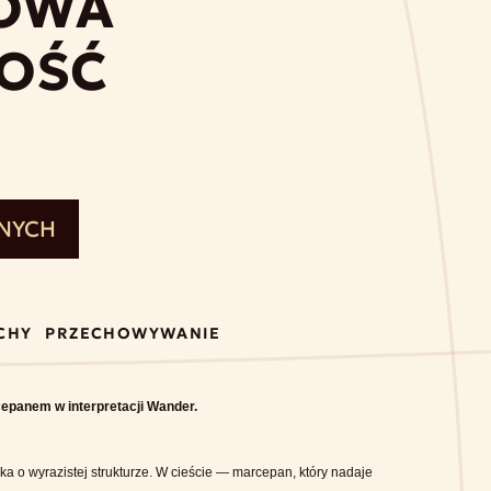
OWA
OŚĆ
ONYCH
CHY
PRZECHOWYWANIE
cepanem w interpretacji Wander.
a o wyrazistej strukturze. W cieście — marcepan, który nadaje