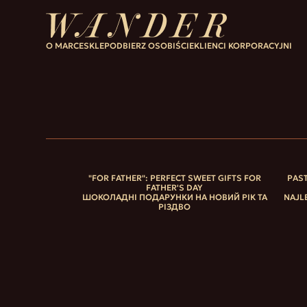
O MARCE
SKLEP
ODBIERZ OSOBIŚCIE
KLIENCI KORPORACYJNI
"FOR FATHER": PERFECT SWEET GIFTS FOR
PAST
FATHER'S DAY
ШОКОЛАДНІ ПОДАРУНКИ НА НОВИЙ РІК ТА
NAJL
РІЗДВО