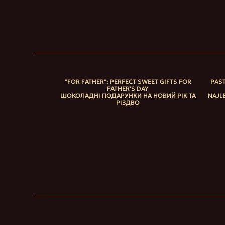
"FOR FATHER": PERFECT SWEET GIFTS FOR
PAST
FATHER'S DAY
ШОКОЛАДНІ ПОДАРУНКИ НА НОВИЙ РІК ТА
NAJL
РІЗДВО