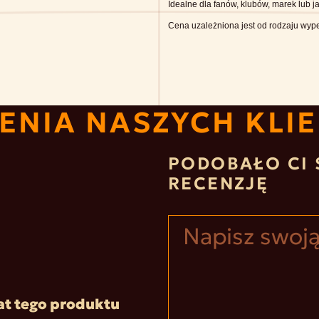
Idealne dla fanów, klubów, marek lub ja
Cena uzależniona jest od rodzaju wype
ENIA NASZYCH KLI
PODOBAŁO CI 
RECENZJĘ
at tego produktu