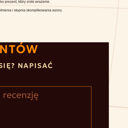
ko prezent, który zrobi wrażenie.
łnienia i stopnia skomplikowania wzoru.
ENTÓW
SIĘ? NAPISAĆ