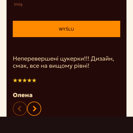
Imię
WYŚLIJ
Неперевершені цукерки!!! Дизайн,
смак, все на вищому рівні!
Олена