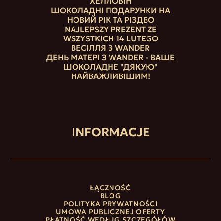
ХЕЛЛОВІН
ШОКОЛАДНІ ПОДАРУНКИ НА
НОВИЙ РІК ТА РІЗДВО
NAJLEPSZY PREZENT ZE
WSZYSTKICH 14 LUTEGO
ВЕСІЛЛЯ З WANDER
ДЕНЬ МАТЕРІ З WANDER - ВАШЕ
ШОКОЛАДНЕ "ДЯКУЮ"
НАЙВАЖЛИВІШИМ!
INFORMACJE
ŁĄCZNOŚĆ
BLOG
POLITYKA PRYWATNOŚCI
UMOWA PUBLICZNEJ OFERTY
PŁATNOŚĆ WEDŁUG SZCZEGÓŁÓW