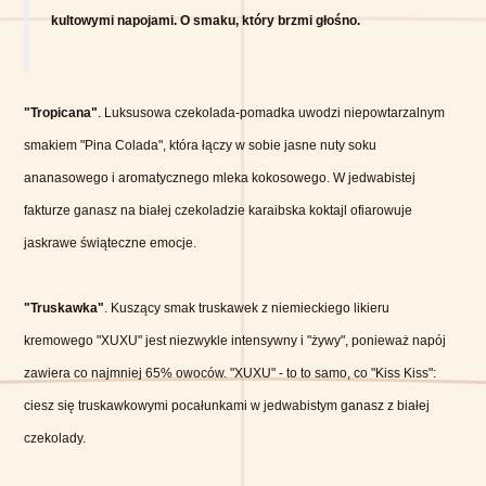
kultowymi napojami. O smaku, który brzmi głośno.
"Tropicana"
. Luksusowa czekolada-pomadka uwodzi niepowtarzalnym
smakiem "Pina Colada", która łączy w sobie jasne nuty soku
ananasowego i aromatycznego mleka kokosowego. W jedwabistej
fakturze ganasz na białej czekoladzie karaibska koktajl ofiarowuje
jaskrawe świąteczne emocje.
"Truskawka"
. Kuszący smak truskawek z niemieckiego likieru
kremowego "XUXU" jest niezwykle intensywny i "żywy", ponieważ napój
zawiera co najmniej 65% owoców. "XUXU" - to to samo, co "Kiss Kiss":
ciesz się truskawkowymi pocałunkami w jedwabistym ganasz z białej
czekolady.