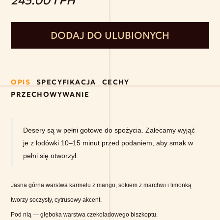
245.00 ГРН
DODAJ DO ULUBIONYCH
OPIS
SPECYFIKACJA
CECHY
PRZECHOWYWANIE
Desery są w pełni gotowe do spożycia. Zalecamy wyjąć
je z lodówki 10–15 minut przed podaniem, aby smak w
pełni się otworzył.
Jasna górna warstwa karmelu z mango, sokiem z marchwi i limonką
tworzy soczysty, cytrusowy akcent.
Pod nią — głęboka warstwa czekoladowego biszkoptu.