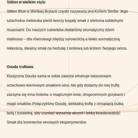
Stilton w wielkim stylu
Stilton Blue w Wielkiej Brytanii często nazywany jest Królem Serów. Jego
szlachetna niebieska pleśń tworzy bogaty smak z wieloma subtelnymi
niuansami. Do naszych cukierków dodaliśmy aromatyczny dżem
malinowy – dla równowagi między surowością a lekko aromatyczną
lekkością. Idealny smak na herbatę z królową lub królem Twojego serca.
Gouda truflowa
Klasyczna Gouda sama w sobie zawsze emanuje luksusowym
orzechowo-kremowym smakiem sera. Ale gdy dodamy do niej truflę,
zaczyna się inna historia: o magicznym lesie, drogocennych grzybach i
magii smaków. Połączyliśmy Goudę, delikatną truflę z chrupiącą bułką
tartą i żurawiną, aby uzyskać wyrazisty akcent i lekką kwaskowatość.
Smak dla koneserów serowych eksperymentów.