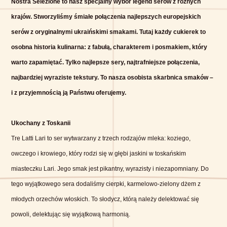
Nostra Selezione to nasz specjalny wybór legend serów z różnych
krajów. Stworzyliśmy śmiałe połączenia najlepszych europejskich
serów z oryginalnymi ukraińskimi smakami. Tutaj każdy cukierek to
osobna historia kulinarna: z fabułą, charakterem i posmakiem, który
warto zapamiętać. Tylko najlepsze sery, najtrafniejsze połączenia,
najbardziej wyraziste tekstury. To nasza osobista skarbnica smaków –
i z przyjemnością ją Państwu oferujemy.
Ukochany z Toskanii
Tre Latti Lari to ser wytwarzany z trzech rodzajów mleka: koziego,
owczego i krowiego, który rodzi się w głębi jaskini w toskańskim
miasteczku Lari. Jego smak jest pikantny, wyrazisty i niezapomniany. Do
tego wyjątkowego sera dodaliśmy cierpki, karmelowo-zielony dżem z
młodych orzechów włoskich. To słodycz, którą należy delektować się
powoli, delektując się wyjątkową harmonią.