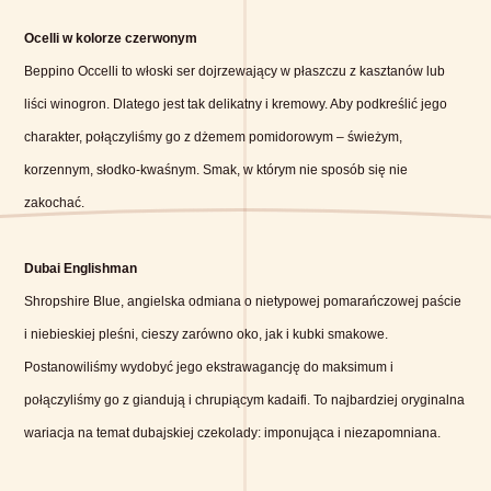
Ocelli w kolorze czerwonym
Beppino Occelli to włoski ser dojrzewający w płaszczu z kasztanów lub
liści winogron. Dlatego jest tak delikatny i kremowy. Aby podkreślić jego
charakter, połączyliśmy go z dżemem pomidorowym – świeżym,
korzennym, słodko-kwaśnym. Smak, w którym nie sposób się nie
zakochać.
Dubai Englishman
Shropshire Blue, angielska odmiana o nietypowej pomarańczowej paście
i niebieskiej pleśni, cieszy zarówno oko, jak i kubki smakowe.
Postanowiliśmy wydobyć jego ekstrawagancję do maksimum i
połączyliśmy go z giandują i chrupiącym kadaifi. To najbardziej oryginalna
wariacja na temat dubajskiej czekolady: imponująca i niezapomniana.