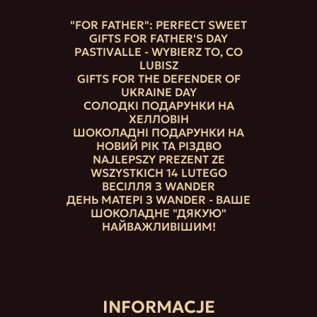
"FOR FATHER": PERFECT SWEET
GIFTS FOR FATHER'S DAY
PASTIVALLE - WYBIERZ TO, CO
LUBISZ
GIFTS FOR THE DEFENDER OF
UKRAINE DAY
СОЛОДКІ ПОДАРУНКИ НА
ХЕЛЛОВІН
ШОКОЛАДНІ ПОДАРУНКИ НА
НОВИЙ РІК ТА РІЗДВО
NAJLEPSZY PREZENT ZE
WSZYSTKICH 14 LUTEGO
ВЕСІЛЛЯ З WANDER
ДЕНЬ МАТЕРІ З WANDER - ВАШЕ
ШОКОЛАДНЕ "ДЯКУЮ"
НАЙВАЖЛИВІШИМ!
INFORMACJE