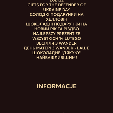
GIFTS FOR THE DEFENDER OF
UKRAINE DAY
СОЛОДКІ ПОДАРУНКИ НА
ХЕЛЛОВІН
ШОКОЛАДНІ ПОДАРУНКИ НА
НОВИЙ РІК ТА РІЗДВО
NAJLEPSZY PREZENT ZE
WSZYSTKICH 14 LUTEGO
ВЕСІЛЛЯ З WANDER
ДЕНЬ МАТЕРІ З WANDER - ВАШЕ
ШОКОЛАДНЕ "ДЯКУЮ"
НАЙВАЖЛИВІШИМ!
INFORMACJE