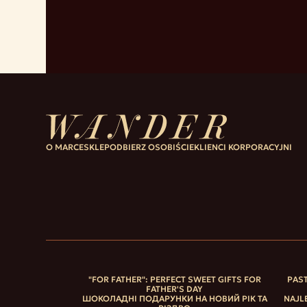
O MARCE
SKLEP
ODBIERZ OSOBIŚCIE
KLIENCI KORPORACYJNI
"FOR FATHER": PERFECT SWEET GIFTS FOR
PAST
FATHER'S DAY
ШОКОЛАДНІ ПОДАРУНКИ НА НОВИЙ РІК ТА
NAJL