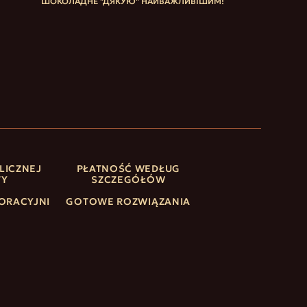
ШОКОЛАДНЕ "ДЯКУЮ" НАЙВАЖЛИВІШИМ!
LICZNEJ
PŁATNOŚĆ WEDŁUG
TY
SZCZEGÓŁÓW
ORACYJNI
GOTOWE ROZWIĄZANIA