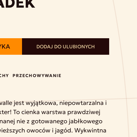
ADEK
YKA
DODAJ DO ULUBIONYCH
CHY
PRZECHOWYWANIE
alle jest wyjątkowa, niepowtarzalna i
ter! To cienka warstwa prawdziwej
nanej nie z gotowanego jabłkowego
świeższych owoców i jagód. Wykwintna