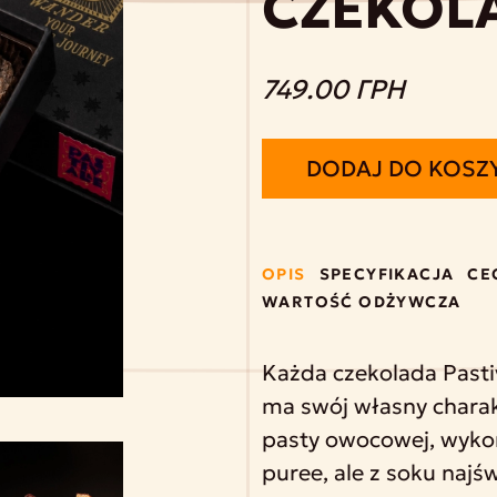
CZEKOL
749.00 ГРН
DODAJ DO KOSZ
OPIS
SPECYFIKACJA
CE
WARTOŚĆ ODŻYWCZA
Każda czekolada Pastiv
ma swój własny charak
pasty owocowej, wyko
puree, ale z soku naj