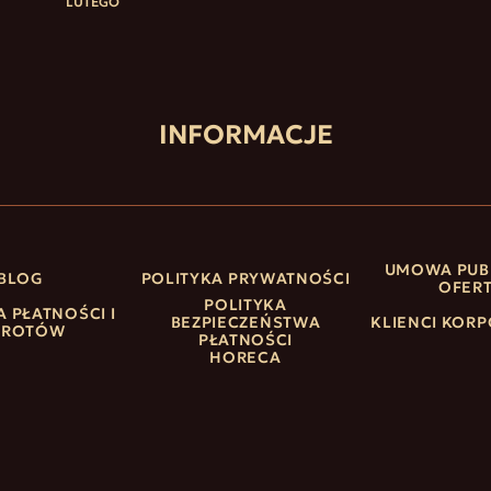
LUTEGO
INFORMACJE
UMOWA PUB
BLOG
POLITYKA PRYWATNOŚCI
OFER
POLITYKA
A PŁATNOŚCI I
BEZPIECZEŃSTWA
KLIENCI KORP
WROTÓW
PŁATNOŚCI
HORECA