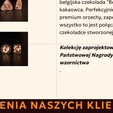
belgijska czekolada "
kakaowca. Perfekcyjni
premium orzechy, zape
wszystko to jest połąc
czekoladce stworzonej 
Kolekcję zaprojekto
Państwowej Nagrody U
wzornictwa
.
ENIA NASZYCH KLI