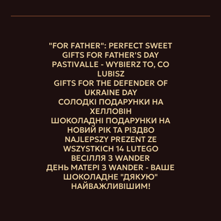
"FOR FATHER": PERFECT SWEET
GIFTS FOR FATHER'S DAY
PASTIVALLE - WYBIERZ TO, CO
LUBISZ
GIFTS FOR THE DEFENDER OF
UKRAINE DAY
СОЛОДКІ ПОДАРУНКИ НА
ХЕЛЛОВІН
ШОКОЛАДНІ ПОДАРУНКИ НА
НОВИЙ РІК ТА РІЗДВО
NAJLEPSZY PREZENT ZE
WSZYSTKICH 14 LUTEGO
ВЕСІЛЛЯ З WANDER
ДЕНЬ МАТЕРІ З WANDER - ВАШЕ
ШОКОЛАДНЕ "ДЯКУЮ"
НАЙВАЖЛИВІШИМ!