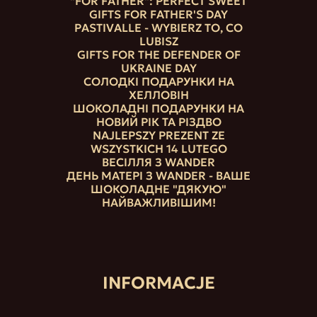
"FOR FATHER": PERFECT SWEET
GIFTS FOR FATHER'S DAY
PASTIVALLE - WYBIERZ TO, CO
LUBISZ
GIFTS FOR THE DEFENDER OF
UKRAINE DAY
СОЛОДКІ ПОДАРУНКИ НА
ХЕЛЛОВІН
ШОКОЛАДНІ ПОДАРУНКИ НА
НОВИЙ РІК ТА РІЗДВО
NAJLEPSZY PREZENT ZE
WSZYSTKICH 14 LUTEGO
ВЕСІЛЛЯ З WANDER
ДЕНЬ МАТЕРІ З WANDER - ВАШЕ
ШОКОЛАДНЕ "ДЯКУЮ"
НАЙВАЖЛИВІШИМ!
INFORMACJE