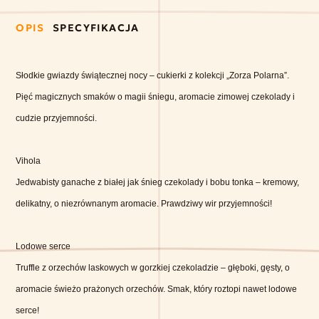
OPIS
SPECYFIKACJA
Słodkie gwiazdy świątecznej nocy – cukierki z kolekcji „Zorza Polarna”.
Pięć magicznych smaków o magii śniegu, aromacie zimowej czekolady i
cudzie przyjemności.
Vihola
Jedwabisty ganache z białej jak śnieg czekolady i bobu tonka – kremowy,
delikatny, o niezrównanym aromacie. Prawdziwy wir przyjemności!
Lodowe serce
Truffle z orzechów laskowych w gorzkiej czekoladzie – głęboki, gęsty, o
aromacie świeżo prażonych orzechów. Smak, który roztopi nawet lodowe
serce!