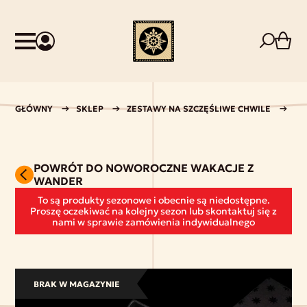
GŁÓWNY
SKLEP
ZESTAWY NA SZCZĘŚLIWE CHWILE
NO
POWRÓT DO NOWOROCZNE WAKACJE Z
WANDER
To są produkty sezonowe i obecnie są niedostępne.
Proszę oczekiwać na kolejny sezon lub skontaktuj się z
nami w sprawie zamówienia indywidualnego
BRAK W MAGAZYNIE