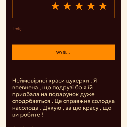
Imię
WYŚLIJ
Неймовірної краси цукерки . Я
впевнена , що подрузі бо я їй
придбала на подарунок дуже
сподобається . Це справжня солодка
насолода . Дякую , за цю красу , що
ви робите !