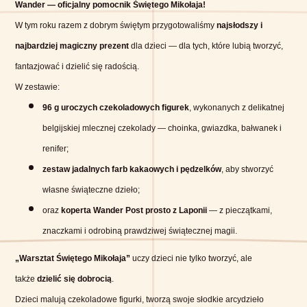
Wander — oficjalny pomocnik Świętego Mikołaja!
W tym roku razem z dobrym świętym przygotowaliśmy
najsłodszy i
najbardziej magiczny prezent
dla dzieci — dla tych, które lubią tworzyć,
fantazjować i dzielić się radością.
W zestawie:
96 g uroczych czekoladowych figurek
, wykonanych z delikatnej
belgijskiej mlecznej czekolady — choinka, gwiazdka, bałwanek i
renifer;
zestaw jadalnych farb kakaowych i pędzelków
, aby stworzyć
własne świąteczne dzieło;
oraz
koperta Wander Post prosto z Laponii
— z pieczątkami,
znaczkami i odrobiną prawdziwej świątecznej magii.
„Warsztat Świętego Mikołaja”
uczy dzieci nie tylko tworzyć, ale
także
dzielić się dobrocią
.
Dzieci malują czekoladowe figurki, tworzą swoje słodkie arcydzieło