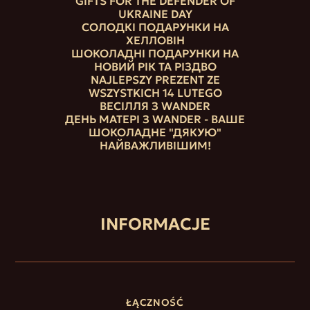
GIFTS FOR THE DEFENDER OF
UKRAINE DAY
СОЛОДКІ ПОДАРУНКИ НА
ХЕЛЛОВІН
ШОКОЛАДНІ ПОДАРУНКИ НА
НОВИЙ РІК ТА РІЗДВО
NAJLEPSZY PREZENT ZE
WSZYSTKICH 14 LUTEGO
ВЕСІЛЛЯ З WANDER
ДЕНЬ МАТЕРІ З WANDER - ВАШЕ
ШОКОЛАДНЕ "ДЯКУЮ"
НАЙВАЖЛИВІШИМ!
INFORMACJE
ŁĄCZNOŚĆ