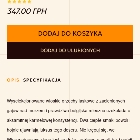
347.00 ГРН
DODAJ DO KOSZYKA
DODAJ DO ULUBIONYCH
OPIS
SPECYFIKACJA
Wyselekcjonowane włoskie orzechy laskowe z zacienionych
gajów nad morzem i prawdziwa belgijska mleczna czekolada o
aksamitnej karmelowej konsystencji. Dwa ciepłe smaki powoli i
hojnie ujawniają luksus tego deseru. Nie krępuj się, we
Włoszech wszystkiego jest za dużo: zarówno emocji, jak i porcji