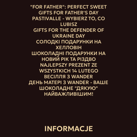
"FOR FATHER": PERFECT SWEET
GIFTS FOR FATHER'S DAY
PASTIVALLE - WYBIERZ TO, CO
LUBISZ
GIFTS FOR THE DEFENDER OF
UKRAINE DAY
СОЛОДКІ ПОДАРУНКИ НА
ХЕЛЛОВІН
ШОКОЛАДНІ ПОДАРУНКИ НА
НОВИЙ РІК ТА РІЗДВО
NAJLEPSZY PREZENT ZE
WSZYSTKICH 14 LUTEGO
ВЕСІЛЛЯ З WANDER
ДЕНЬ МАТЕРІ З WANDER - ВАШЕ
ШОКОЛАДНЕ "ДЯКУЮ"
НАЙВАЖЛИВІШИМ!
INFORMACJE