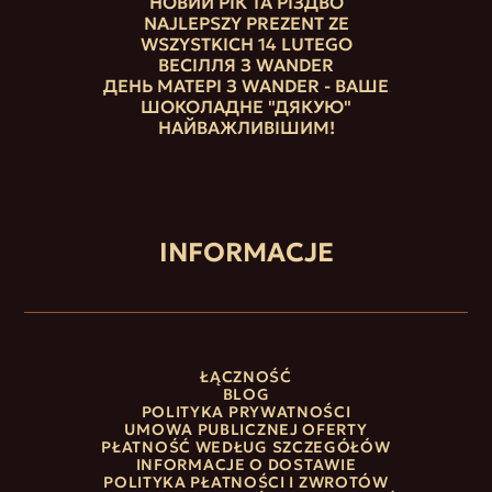
НОВИЙ РІК ТА РІЗДВО
NAJLEPSZY PREZENT ZE
WSZYSTKICH 14 LUTEGO
ВЕСІЛЛЯ З WANDER
ДЕНЬ МАТЕРІ З WANDER - ВАШЕ
ШОКОЛАДНЕ "ДЯКУЮ"
НАЙВАЖЛИВІШИМ!
INFORMACJE
ŁĄCZNOŚĆ
BLOG
POLITYKA PRYWATNOŚCI
UMOWA PUBLICZNEJ OFERTY
PŁATNOŚĆ WEDŁUG SZCZEGÓŁÓW
INFORMACJE O DOSTAWIE
POLITYKA PŁATNOŚCI I ZWROTÓW