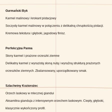
Gurmаński Byk
Karmel malinowy i krokant pistacjowy
Soczysty karmel malinowy w połączeniu z delikatną chrupkością pistacji.
Kremowa tekstura i głęboki, jagodowy finisz.
Perfekcyjna Panna
Słony karmel i prażone orzeszki ziemne
Delikatny karmel z wyrazistą słoną nutą i wyraźną strukturą prażonych
orzeszków ziemnych. Zbalansowany, uporządkowany smak.
Szlachetny Koziorożec
Orzech laskowy w mlecznej giandui
Aksamitna gianduja z intensywnym orzechem laskowym. Ciepły, głęboki,
klasycznie wykończony profil.