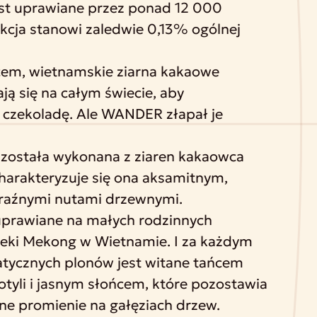
st uprawiane przez ponad 12 000
ukcja stanowi zaledwie 0,13% ogólnej
em, wietnamskie ziarna kakaowe
ją się na całym świecie, aby
 czekoladę. Ale WANDER złapał je
y została wykonana z ziaren kakaowca
Charakteryzuje się ona aksamitnym,
raźnymi nutami drzewnymi.
uprawiane na małych rodzinnych
rzeki Mekong w Wietnamie. I za każdym
atycznych plonów jest witane tańcem
otyli i jasnym słońcem, które pozostawia
mne promienie na gałęziach drzew.