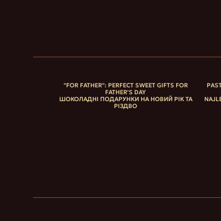
"FOR FATHER": PERFECT SWEET GIFTS FOR
PAST
FATHER'S DAY
ШОКОЛАДНІ ПОДАРУНКИ НА НОВИЙ РІК ТА
NAJL
РІЗДВО