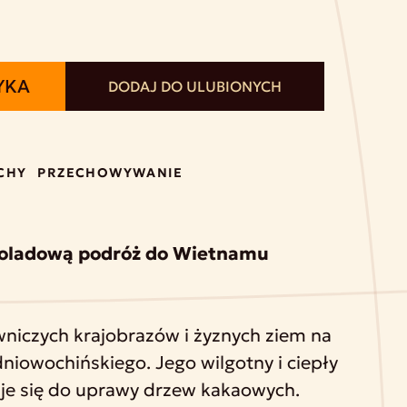
YKA
DODAJ DO ULUBIONYCH
CHY
PRZECHOWYWANIE
ekoladową podróż do Wietnamu
niczych krajobrazów i żyznych ziem na
iowochińskiego. Jego wilgotny i ciepły
je się do uprawy drzew kakaowych.