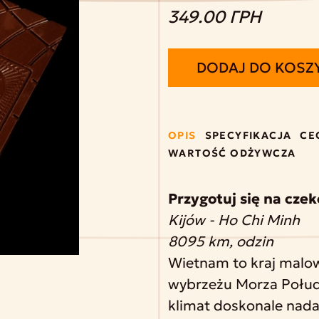
349.00 ГРН
DODAJ DO KOSZ
OPIS
SPECYFIKACJA
CE
WARTOŚĆ ODŻYWCZA
Przygotuj się na cz
Kijów - Ho Chi Minh
8095 km, odzin
Wietnam to kraj malow
wybrzeżu Morza Połudn
klimat doskonale nada