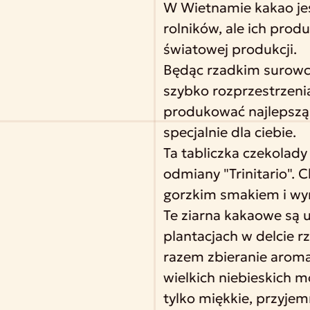
W Wietnamie kakao je
rolników, ale ich prod
światowej produkcji.
Będąc rzadkim surowc
szybko rozprzestrzenia
produkować najlepszą
specjalnie dla ciebie.
Ta tabliczka czekolad
odmiany "Trinitario". 
gorzkim smakiem i wy
Te ziarna kakaowe są 
plantacjach w delcie 
razem zbieranie arom
wielkich niebieskich m
tylko miękkie, przyje