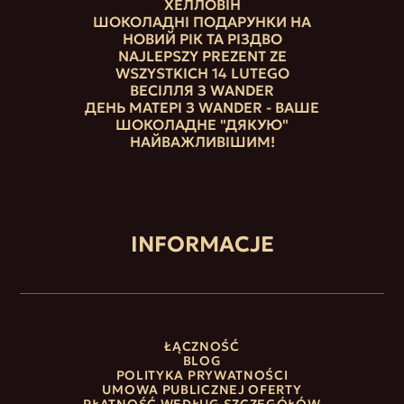
ХЕЛЛОВІН
ШОКОЛАДНІ ПОДАРУНКИ НА
НОВИЙ РІК ТА РІЗДВО
NAJLEPSZY PREZENT ZE
WSZYSTKICH 14 LUTEGO
ВЕСІЛЛЯ З WANDER
ДЕНЬ МАТЕРІ З WANDER - ВАШЕ
ШОКОЛАДНЕ "ДЯКУЮ"
НАЙВАЖЛИВІШИМ!
INFORMACJE
ŁĄCZNOŚĆ
BLOG
POLITYKA PRYWATNOŚCI
UMOWA PUBLICZNEJ OFERTY