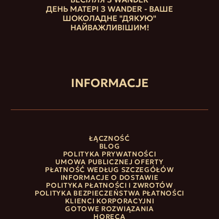
ДЕНЬ МАТЕРІ З WANDER - ВАШЕ
ШОКОЛАДНЕ "ДЯКУЮ"
НАЙВАЖЛИВІШИМ!
INFORMACJE
ŁĄCZNOŚĆ
BLOG
POLITYKA PRYWATNOŚCI
UMOWA PUBLICZNEJ OFERTY
PŁATNOŚĆ WEDŁUG SZCZEGÓŁÓW
INFORMACJE O DOSTAWIE
POLITYKA PŁATNOŚCI I ZWROTÓW
POLITYKA BEZPIECZEŃSTWA PŁATNOŚCI
KLIENCI KORPORACYJNI
GOTOWE ROZWIĄZANIA
HORECA