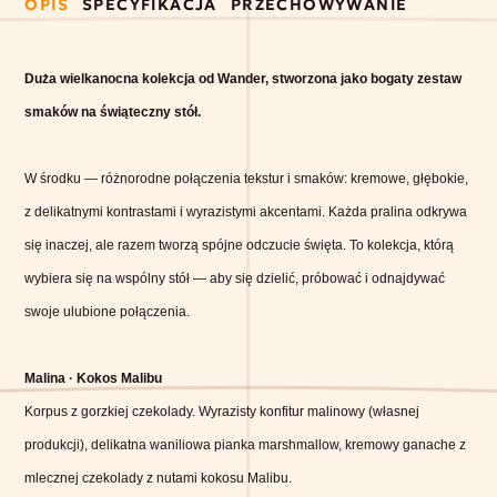
OPIS
SPECYFIKACJA
PRZECHOWYWANIE
Duża wielkanocna kolekcja od Wander, stworzona jako bogaty zestaw
smaków na świąteczny stół.
W środku — różnorodne połączenia tekstur i smaków: kremowe, głębokie,
z delikatnymi kontrastami i wyrazistymi akcentami. Każda pralina odkrywa
się inaczej, ale razem tworzą spójne odczucie święta. To kolekcja, którą
wybiera się na wspólny stół — aby się dzielić, próbować i odnajdywać
swoje ulubione połączenia.
Malina · Kokos Malibu
Korpus z gorzkiej czekolady. Wyrazisty konfitur malinowy (własnej
produkcji), delikatna waniliowa pianka marshmallow, kremowy ganache z
mlecznej czekolady z nutami kokosu Malibu.