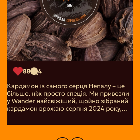
88
4
Кардамон із самого серця Непалу – це
більше, ніж просто спеція. Ми привезли
у Wander найсвіжіший, щойно зібраний
кардамон врожаю серпня 2024 року,
щоб ви змогли насолодитися його
пряним ароматом. Його тонкі свіжі
нотки надають тепла і вишуканості
будь-якій страві, будь то випічка, кава чи