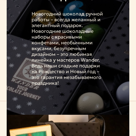
Новогодний шоколад ручной
работы – всегда желанный и
элегантный подарок.
Новогодние шоколадные
наборы с красивыми
конфетами, необычными
вкусами, безупречным
дизайном – это любимая
линейка у мастеров Wander.
Ведь наши сладкие подарки
на Рождество и Новый год –
это гарантия незабываемого
праздника!