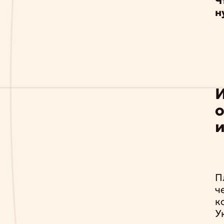
Ч
н
И
и
П
ч
к
У