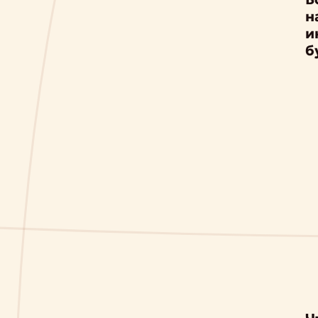
н
и
б