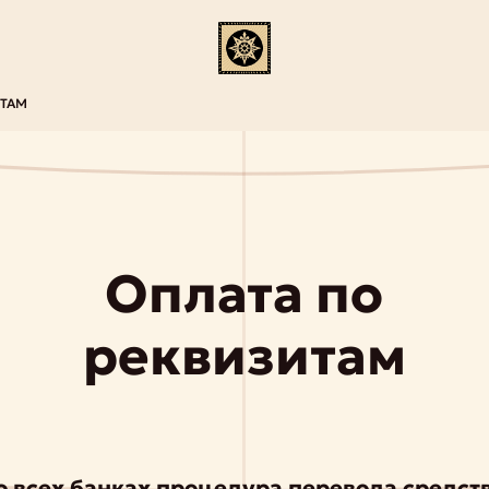
НТАМ
Оплата по
реквизитам
о всех банках процедура перевода средст