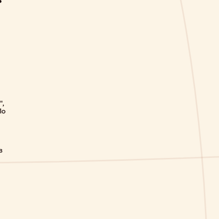
",
По
з