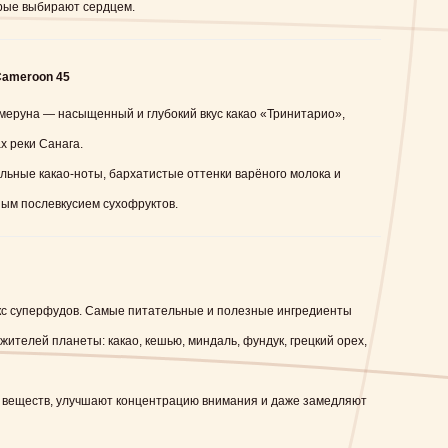
орые выбирают сердцем.
Cameroon 45
еруна — насыщенный и глубокий вкус какао «Тринитарио»,
 реки Санага.
льные какао-ноты, бархатистые оттенки варёного молока и
ым послевкусием сухофруктов.
с суперфудов. Самые питательные и полезные ингредиенты
жителей планеты: какао, кешью, миндаль, фундук, грецкий орех,
 веществ, улучшают концентрацию внимания и даже замедляют