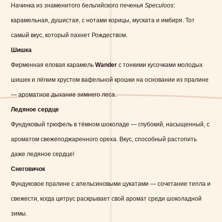
Начинка из знаменитого бельгийского печенья
Speculoos
:
карамельная, душистая, с нотами корицы, муската и имбиря. Тот
самый вкус, который пахнет Рождеством.
Шишка
Фирменная еловая карамель
Wander
с тонкими кусочками молодых
шишек и лёгким хрустом вафельной крошки на основании из пралине
— ароматное дыхание зимнего леса.
Ледяное сердце
Фундуковый трюфель в тёмном шоколаде — глубокий, насыщенный, с
ароматом свежеподжаренного ореха. Вкус, способный растопить
даже ледяное сердце!
Снеговичок
Фундуковое пралине с апельсиновыми цукатами — сочетание тепла и
свежести, когда цитрус раскрывает свой аромат среди шоколадной
зимы.