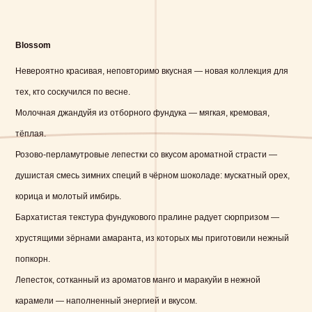
Blossom
Невероятно красивая, неповторимо вкусная — новая коллекция для
тех, кто соскучился по весне.
Молочная джандуйя из отборного фундука — мягкая, кремовая,
тёплая.
Розово-перламутровые лепестки со вкусом ароматной страсти —
душистая смесь зимних специй в чёрном шоколаде: мускатный орех,
корица и молотый имбирь.
Бархатистая текстура фундукового пралине радует сюрпризом —
хрустящими зёрнами амаранта, из которых мы приготовили нежный
попкорн.
Лепесток, сотканный из ароматов манго и маракуйи в нежной
карамели — наполненный энергией и вкусом.