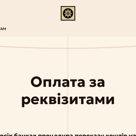
ТАМ
Оплата за
реквізитами
 всіх банках процедура переказу коштів н