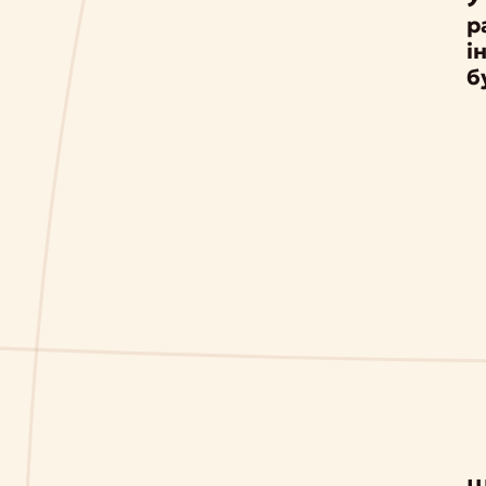
р
і
б