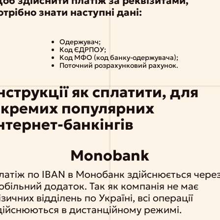
об здійснити платіж за реквізитами,
отрібно знати наступні дані:
Одержувач;
Код ЄДРПОУ;
Код МФО (код банку-одержувача);
Поточний розрахунковий рахунок.
нструкції як сплатити, для
окремих популярних
нтернет-банкінгів
Monobank
латіж по IBAN в Монобанк здійснюється чере
обільний додаток. Так як компанія не має
ізичних відділень по Україні, всі операції
дійснюються в дистанційному режимі.