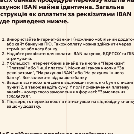
ахунок
IBAN
майже ідентична. Загальна
нструкція як оплатити за реквізитами
IBAN
уде приведена нижче.
Використайте Інтернет-банкінг (можливо мобільний додато
або сайт банку на ПК). Також оплату можна здійснити через
термінал або касу банку.
Надайте реквізити для оплати: IBAN рахунок, ЄДРПОУ та ПІ
отримувача.
У більшості інтернет-банків знайдіть кнопки "Перекази",
"Платежі" або "Інші платежі". Можливі також кнопки "За
реквізитами", "На рахунок IBAN" або "На рахунок іншого
банку". Все залежить від вашого банку.
Введіть всі необхідні дані в відповідні поля, які були описані
пункті 2, а також введіть суму. У полі призначення платежу
вкажіть номер свого замовлення в форматі: "Замовлення
123456789".
Підтвердіть переказ коштів натиснувши на відповідну кнопку
вашому додатку.