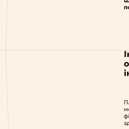
Щ
п
І
і
П
м
ф
з