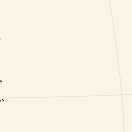
к
Б
 у
 у