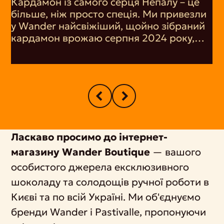
Кардамон із самого серця Непалу – це
більше, ніж просто спеція. Ми привезли
у Wander найсвіжіший, щойно зібраний
кардамон врожаю серпня 2024 року,
щоб ви змогли насолодитися його
пряним ароматом. Його тонкі свіжі
нотки надають тепла і вишуканості
будь-якій страві, будь то випічка, кава чи
чай.
Ласкаво просимо до інтернет-
магазину Wander Boutique
— вашого
особистого джерела ексклюзивного
шоколаду та солодощів ручної роботи в
Києві та по всій Україні. Ми об'єднуємо
бренди Wander і Pastivalle, пропонуючи