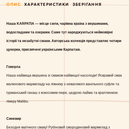
ОПИС
ХАРАКТЕРИСТИКИ
ЗБЕРІГАННЯ
Наша KARPATIA — місце сили, чарівна країна з вершинами,
водоспадами та озерами. Саме тут народжуються неймовірні
історії та незабутні смаки. Авторська колекція представляє чотири
цукерки, присвячені українським Карпатам.
Говерла
Наша найвища вершина зі смаком найвищої насолоди! Яскравий смак
малинового мармеладу на ліжнику з невагомого ванільного суфле та
гурманський ганаш з кокосовим пюре, цедрою лайма та краплинкою
лікеру Malibu.
Синевир
Безодня магічного смаку! Рубіновий смородиновий мармелад з