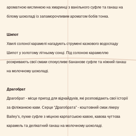
ароматною кислинкою на хмаринці з ванільного суфле та ганаш на
білому шоколаді із запаморочливим ароматом бобів тонка.
Шипот
Хвилі солоної карамелі нагадують струмені казкового водоспаду
Шипот у золотому літньому сонці. Під солоною карамеллю
розкривають свої смаки спокусливе бананове суфле та ніжний ганаш
на молочному шоколаді.
Драгобрат
Драгобрат - місце пригод для відчайдухів, які розповідають свої історії
за філіжанкою кави. Серце “Драгобрата” - коштовний смак лікеру
Bailey’s, пухке суфле з міцною карпатською кавою, кавова чуттєва
карамель та делікатний ганаш на молочному шоколаді.