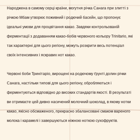
Народжена в самому серці країни, могутня річка Санага при злитті з
річкою Мбам утворює поживний і родючий басейн, що пропонує
ідеальні умови для процвітання какао.
Завдяки контрольованій
ферментації з додаванням какао-бобів червоного кольору Trinitario, які
так характерні для цього регіону, можуть розкрити весь потенціал
своїх інтенсивних і яскравих нот какао.
Червоні боби Тринітаріо, вирощені на родючому ґрунті долин річки
Санага, настільки типові для цього регіону, обробляються і
ферментуються відповідно до високих стандартів якості. В результаті
ви отримаєте цей дивно насичений молочний шоколад, в якому нотки
какао, якісно обсмаженого, прекрасно збалансовані смаком вареного
молока і карамелі і завершуються ніжною ноткою сухофруктів.