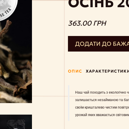
ОСІНЬ 2
363.00 ГРН
ДОДАТИ ДО БАЖ
ОПИС
ХАРАКТЕРИСТИК
Наш чай походить з екологічно ч
залишається незайманою та багат
своїм кришталево чистим повітр
урожай яких вважається світови