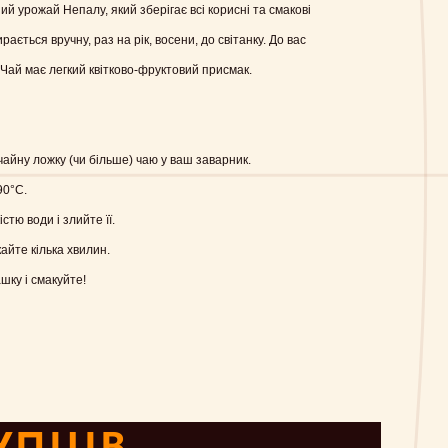
й урожай Непалу, який зберігає всі корисні та смакові
рається вручну, раз на рік, восени, до світанку. До вас
Чай має легкий квітково-фруктовий присмак.
айну ложку (чи більше) чаю у ваш заварник.
90°C.
стю води і злийте її.
айте кілька хвилин.
шку і смакуйте!
УПЦІВ