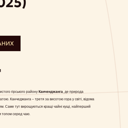
025)
АНИХ
И
истого гірського району
Канченджанга
, де природа
ою. Канчеджанга – третя за висотою гора у світі, відома
ям. Саме тут вирощуються кращі чайні кущі, найперший
м топом серед чаю.