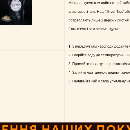
Ми гарантуємо вам найсвіжіший чайни
властивості чаю. Наш “Silver Tips” зби
потрапляють лише 2 верхніх листка! 
Самі п’ємо і вам рекомендуємо!
1. З передчуттям насолоди додайте ч
2. Нагрійте воду до температури 80-
3. Промийте заварку невеликою кількі
4. Залийте чай гарячою водою і зачек
5. Наливайте чай у свою улюблену ча
ЕННЯ НАШИХ ПОК