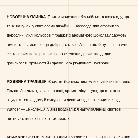
НОВОРІЧНА ЯЛИНКА.
Плитка молочного бельгійського шоколаду, що
тане на губах, у святковому дизайні — насолода для дітлахів та
дорослих. Милі кольорові “іграшки” з ароматного шоколаду дарують
ніжність із самого серця добірного какао. А з іншого боку — справжнє
свято: поживне та різнокольорове смачне драже, що додає
грайливості, хрумкості й справжнього різдвяного настрою!
РІЗДВЯНА ТРАДИЦІЯ.
Є смаки, без яких неможливо уявити справжнє
Різдво. Апельсин, кава, прянощі, аромат лісу — усе, що створює
відчуття тепла, дому й очікування дива. «Різдвяна Традиція» від
Wander — це колекція, у якій поєдналися найулюбленіші святкові
нотки у чотирьох шляхетних смаках.
КРИЖАНЕ СЕРЦЕ.
Коли за вікном кружляє сніг, а в повітрі пахне какао