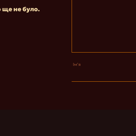
р ще не було.
Ім’я