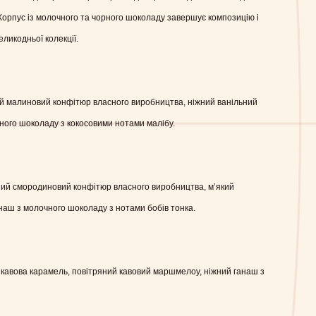
 Корпус із молочного та чорного шоколаду завершує композицію і
еликодньої колекції.
ий малиновий конфітюр власного виробництва, ніжний ванільний
ого шоколаду з кокосовими нотами малібу.
ний смородиновий конфітюр власного виробництва, м’який
аш з молочного шоколаду з нотами бобів тонка.
 кавова карамель, повітряний кавовий маршмелоу, ніжний ганаш з