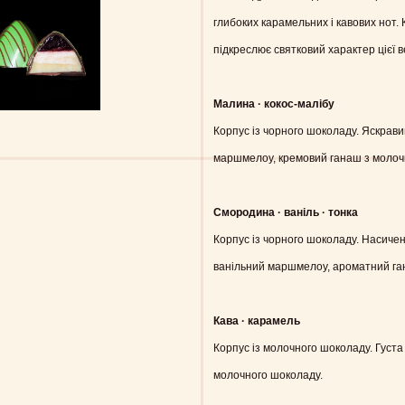
глибоких карамельних і кавових нот.
підкреслює святковий характер цієї в
Малина · кокос-малібу
Корпус із чорного шоколаду. Яскрав
маршмелоу, кремовий ганаш з молочн
Смородина · ваніль · тонка
Корпус із чорного шоколаду. Насиче
ванільний маршмелоу, ароматний ган
Кава · карамель
Корпус із молочного шоколаду. Густа
молочного шоколаду.