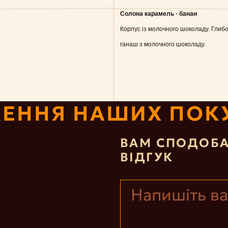
Солона карамель · банан
Корпус із молочного шоколаду. Гли
ганаш з молочного шоколаду.
ЕННЯ НАШИХ ПОК
ВАМ СПОДОБА
ВІДГУК