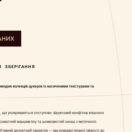
АНИХ
И
ЗБЕРІГАННЯ
кодня колекція цукерок із насиченими текстурами та
, що розкриваються поступово: фруктовий конфітюр власного
ароматний маршмелоу та шовковистий ганаш з молочного
’ємний десертний характер — від яскравої ягідної свіжості до