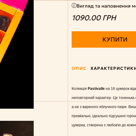
Вигляд та наповнення мо
1090.00 ГРН
КУПИТИ
ОПИС
ХАРАКТЕРИСТИК
Колекція
Pastivalle
на 16 цукерок від
неповторний характер. Це тоненька см
а не з вареного яблучного пюре. Ви
преміальні, ідеально підсушені горі
цукерка, створена з любов'ю до кожно