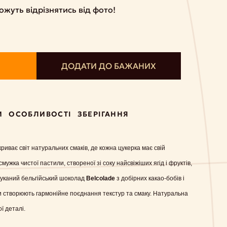
жуть відрізнятись від фото!
ДОДАТИ ДО БАЖАНИХ
И
ОСОБЛИВОСТІ
ЗБЕРІГАННЯ
криває світ натуральних смаків, де кожна цукерка має свій
ужка чистої пастили, створеної зі соку найсвіжіших ягід і фруктів,
шуканий бельгійський шоколад
Belcolade
з добірних какао-бобів і
хи створюють гармонійне поєднання текстур та смаку. Натуральна
ї деталі.