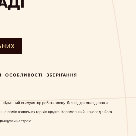
АДІ
АНИХ
И
ОСОБЛИВОСТІ
ЗБЕРІГАННЯ
- відмінний стимулятор роботи мозку. Для підтримки здоров’я і
нше рамів волоських горіхів щодня. Карамельний шоколад з його
двищувач настрою.