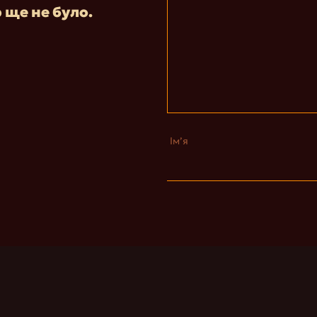
р ще не було.
Ім’я