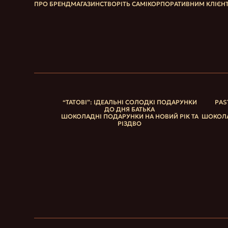
ПРО БРЕНД
МАГАЗИН
СТВОРІТЬ САМІ
КОРПОРАТИВНИМ КЛІЄН
“ТАТОВІ”: ІДЕАЛЬНІ СОЛОДКІ ПОДАРУНКИ
PAS
ДО ДНЯ БАТЬКА
ШОКОЛАДНІ ПОДАРУНКИ НА НОВИЙ РІК ТА
ШОКОЛА
РІЗДВО