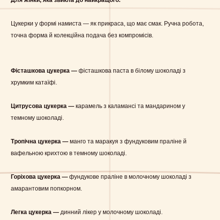
Цукерки у формі намиста — як прикраса, що має смак. Ручна робота,
точна форма й колекційна подача без компромісів.
Фісташкова цукерка —
фісташкова паста в білому шоколаді з
хрумким катаїфі.
Цитрусова цукерка —
карамель з каламансі та мандарином у
темному шоколаді.
Тропічна цукерка —
манго та маракуя з фундуковим праліне й
вафельною крихтою в темному шоколаді.
Горіхова цукерка —
фундукове праліне в молочному шоколаді з
амарантовим попкорном.
Легка цукерка —
динний лікер у молочному шоколаді.