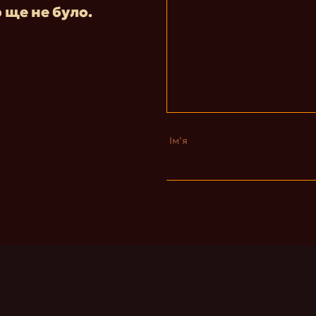
р ще не було.
Ім’я