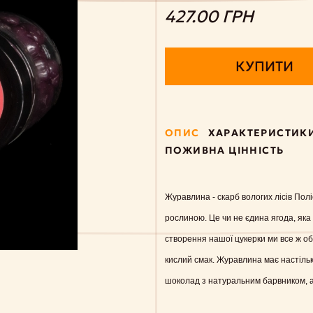
427.00 ГРН
КУПИТИ
ОПИС
ХАРАКТЕРИСТИК
ПОЖИВНА ЦІННІСТЬ
Журавлина - скарб вологих лісів Пол
рослиною. Це чи не єдина ягода, яка
створення нашої цукерки ми все ж о
кислий смак. Журавлина має настіль
шоколад з натуральним барвником, а