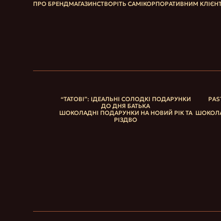
ПРО БРЕНД
МАГАЗИН
СТВОРІТЬ САМІ
КОРПОРАТИВНИМ КЛІЄН
“ТАТОВІ”: ІДЕАЛЬНІ СОЛОДКІ ПОДАРУНКИ
PAS
ДО ДНЯ БАТЬКА
ШОКОЛАДНІ ПОДАРУНКИ НА НОВИЙ РІК ТА
ШОКОЛА
РІЗДВО